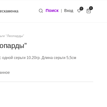
0
0
Поиск
|
Вход
ескаменка
ьги “Леопарды”
еопарды”
с одной серьги 10.20гр. Длина серьги 5,5см
анное