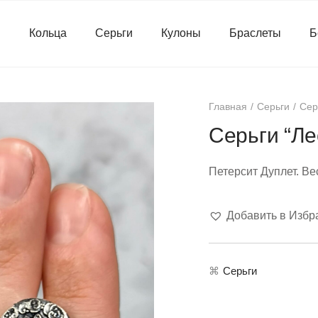
я
Кольца
Серьги
Кулоны
Браслеты
Б
Главная
Серьги
Сер
Серьги “Л
Петерсит Дуплет. Ве
Добавить в Избр
⌘
Серьги