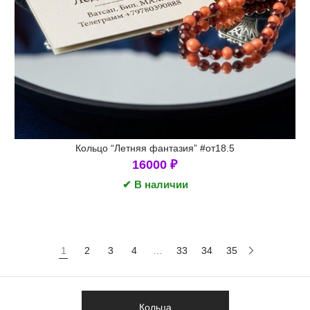
Кольцо “Летняя фантазия” #от18.5
16000
₽
✔ В наличии
1
2
3
4
…
33
34
35
Кольца