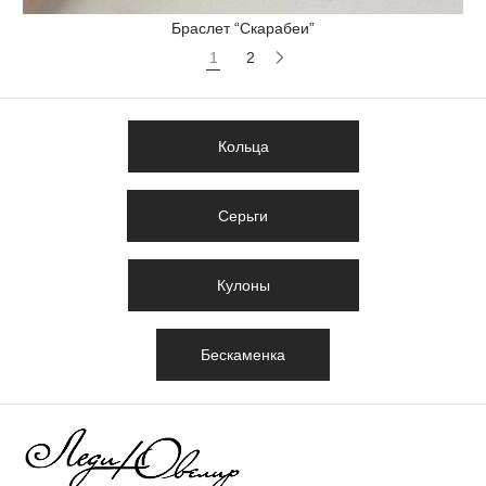
Браслет “Скарабеи”
1
2
Кольца
Серьги
Кулоны
Бескаменка