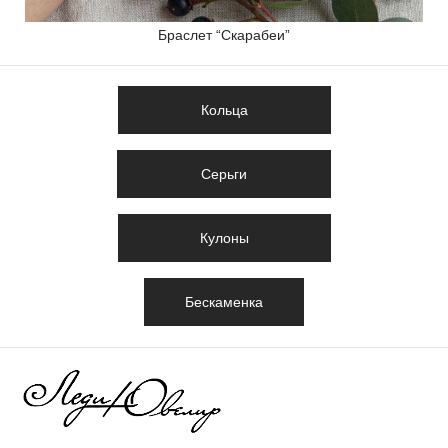
Браслет “Скарабеи”
Кольца
Серьги
Кулоны
Бескаменка