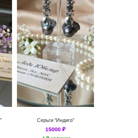
”
Серьги “Индиго”
15000
₽