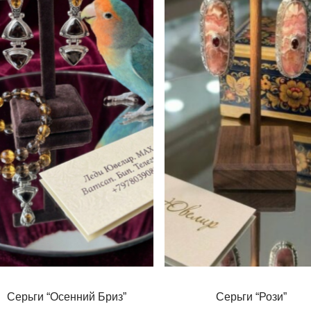
Серьги “Осенний Бриз”
Серьги “Рози”