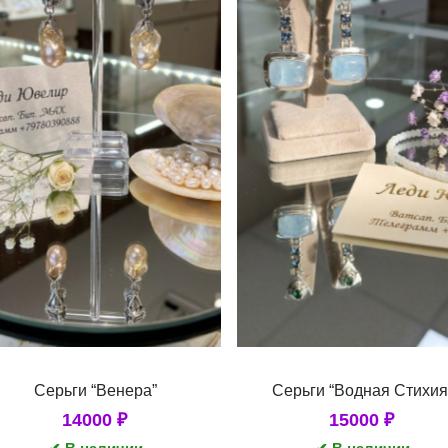
Серьги “Венера”
Серьги “Водная Стихия
14000
₽
15000
₽