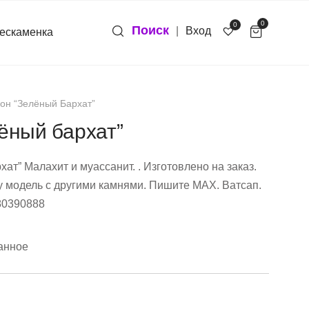
0
0
Поиск
|
Вход
ескаменка
он “Зелёный Бархат”
ёный бархат”
хат” Малахит и муассанит. . Изготовлено на заказ.
у модель с другими камнями. Пишите МАХ. Ватсап.
80390888
анное