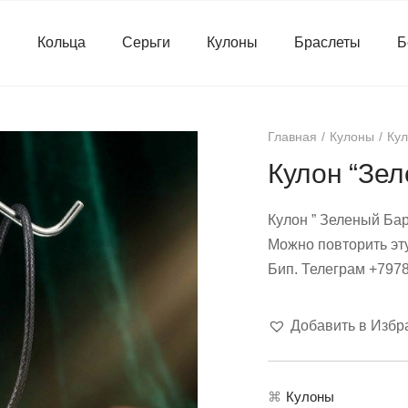
я
Кольца
Серьги
Кулоны
Браслеты
Б
Главная
Кулоны
Кул
Кулон “Зел
Кулон ” Зеленый Бар
Можно повторить эт
Бип. Телеграм +797
Добавить в Избр
⌘
Кулоны