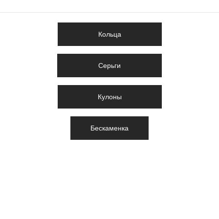
Кольца
Серьги
Кулоны
Бескаменка
WhatsApp ⋮ Viber ⋮ +7 (978) 039-08-88​
С радостью ответим на любой Ваш вопрос!