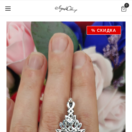
0
% СКИДКА