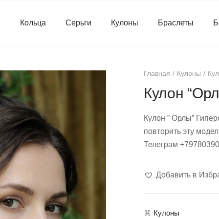
я
Кольца
Серьги
Кулоны
Браслеты
Б
Главная
Кулоны
Кул
Кулон “Ор
Кулон ” Орлы” Гипер
повторить эту модел
Телеграм +7978039
Добавить в Избр
⌘
Кулоны