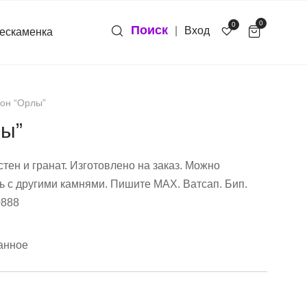
0
0
Поиск
|
Вход
ескаменка
он “Орлы”
лы”
стен и гранат. Изготовлено на заказ. Можно
ь с другими камнями. Пишите МАХ. Ватсап. Бип.
0888
анное