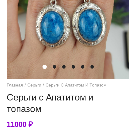
Главная
Серьги
Серьги С Апатитом И Топазом
Серьги с Апатитом и
топазом
11000
₽