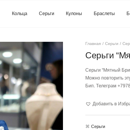
я
Кольца
Серьги
Кулоны
Браслеты
Б
Главная
Серьги
Сер
Серьги “М
Серьги “Мятный Бриз
Можно повторить эт
Бип. Телеграм +797
Добавить в Избр
⌘
Серьги