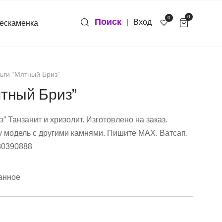
0
0
Поиск
|
Вход
ескаменка
ьги “Мятный Бриз”
ятный Бриз”
” Танзанит и хризолит. Изготовлено на заказ.
у модель с другими камнями. Пишите МАХ. Ватсап.
80390888
анное