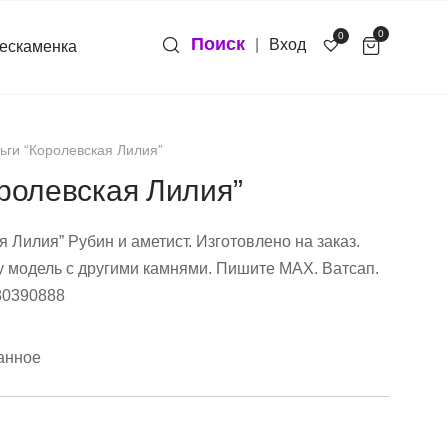
0
0
Поиск
|
Вход
ескаменка
ьги “Королевская Лилия”
ролевская Лилия”
я Лилия” Рубин и аметист. Изготовлено на заказ.
у модель с другими камнями. Пишите МАХ. Ватсап.
80390888
анное