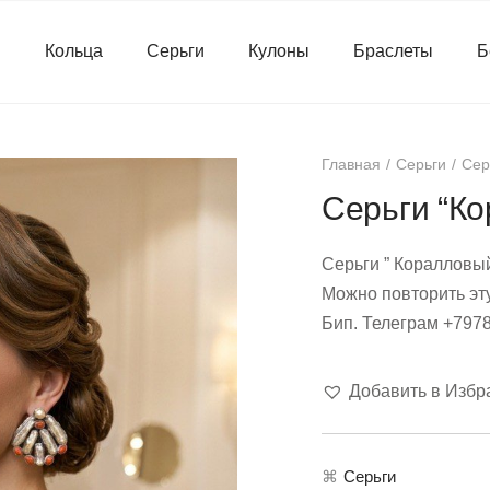
я
Кольца
Серьги
Кулоны
Браслеты
Б
Главная
Серьги
Сер
Серьги “К
Серьги ” Коралловый
Можно повторить эт
Бип. Телеграм +797
Добавить в Избр
⌘
Серьги