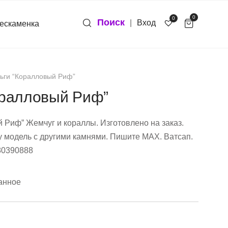
0
0
Поиск
|
Вход
ескаменка
ьги “Коралловый Риф”
оралловый Риф”
 Риф” Жемчуг и кораллы. Изготовлено на заказ.
у модель с другими камнями. Пишите МАХ. Ватсап.
80390888
анное