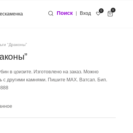
0
0
Поиск
|
Вход
ескаменка
ьги “Драконы”
аконы”
бин в цоизите. Изготовлено на заказ. Можно
ь с другими камнями. Пишите МАХ. Ватсап. Бип.
0888
анное