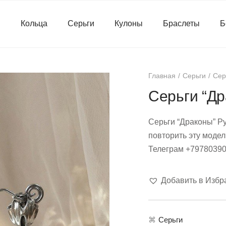
я
Кольца
Серьги
Кулоны
Браслеты
Б
Главная
Серьги
Сер
Серьги “Др
Серьги “Драконы” Ру
повторить эту модел
Телеграм +7978039
Добавить в Избр
⌘
Серьги