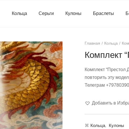
я
Кольца
Серьги
Кулоны
Браслеты
Б
Главная
Кольца
Ком
Комплект “
Комплект “Престол Д
повторить эту модел
Телеграм +7978039
Добавить в Избр
⌘
Кольца
,
Кулоны