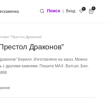
0
0
Поиск
|
Вход
ескаменка
плект “Престол Драконов”
Престол Драконов”
раконов” Берилл. Изготовлено на заказ. Можно
ь с другими камнями. Пишите МАХ. Ватсап. Бип.
0888
анное