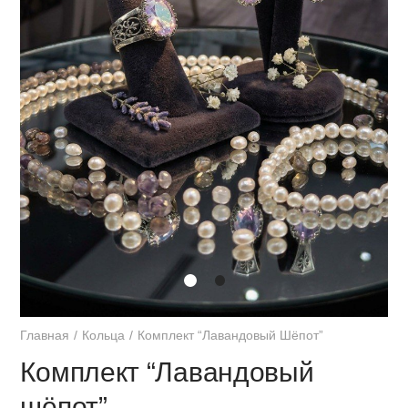
Главная
Кольца
Комплект “Лавандовый Шёпот”
Комплект “Лавандовый
шёпот”