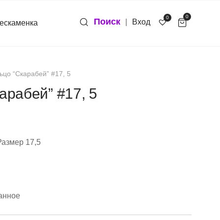
0
0
Поиск
|
Вход
ескаменка
ьцо “Скарабей” #17, 5
арабей” #17, 5
Размер 17,5
анное