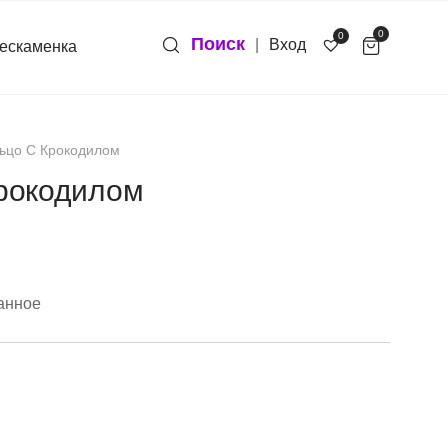
0
0
Поиск
|
Вход
ескаменка
ьцо С Крокодилом
Крокодилом
анное