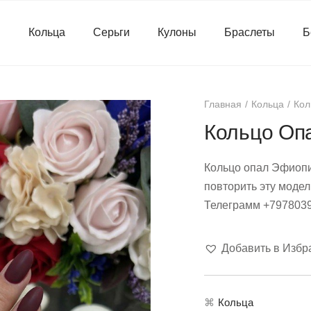
я
Кольца
Серьги
Кулоны
Браслеты
Б
Главная
Кольца
Кол
Кольцо Оп
Кольцо опал Эфиопи
повторить эту модел
Телеграмм +797803
Добавить в Избр
⌘
Кольца