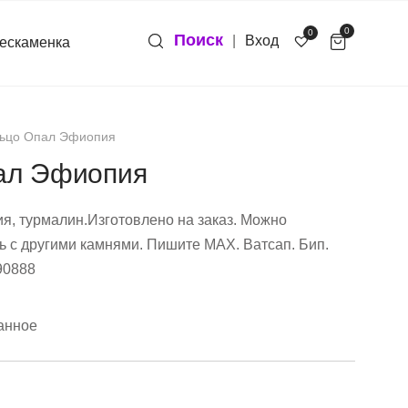
0
0
Поиск
|
Вход
ескаменка
ьцо Опал Эфиопия
ал Эфиопия
я, турмалин.Изготовлено на заказ. Можно
ь с другими камнями. Пишите МАХ. Ватсап. Бип.
90888
анное