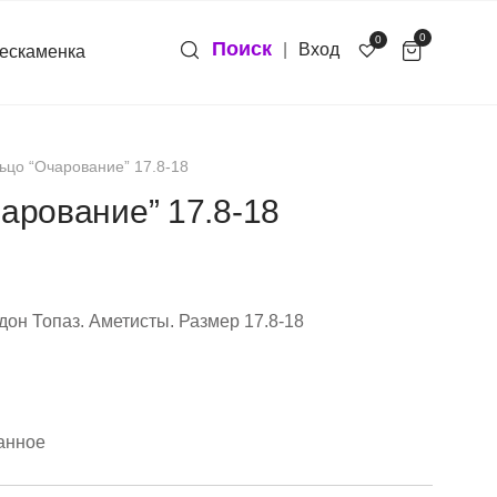
0
0
Поиск
|
Вход
ескаменка
ьцо “Очарование” 17.8-18
арование” 17.8-18
он Топаз. Аметисты. Размер 17.8-18
анное